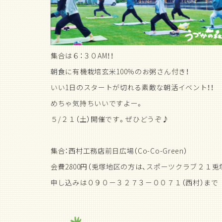
集合は６：３０AM！！
朝食に有機栽培玄米100％のお粥さん付き！
いい1日のスタートが切れる素敵な朝活イベント！！
めちゃ気持ちいいですよー。
５/２１（土）開催です。ぜひどうぞ♪
集合：西村工務店前日広場（Co-Co-Green）
会費2800円（兎塚地区の方は、スポーツクラブ２１兎
申し込みは０９０－３２７３－００７１（西村）まで