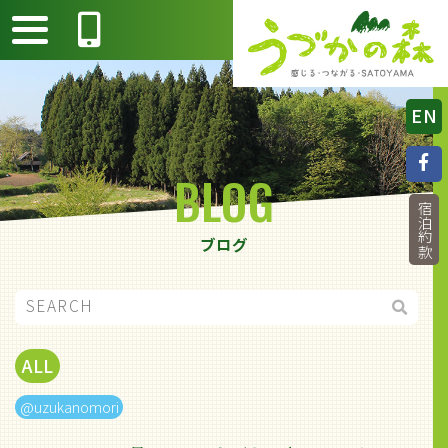
EN
BLOG
宿泊約款
ブログ
ALL
@uzukanomori