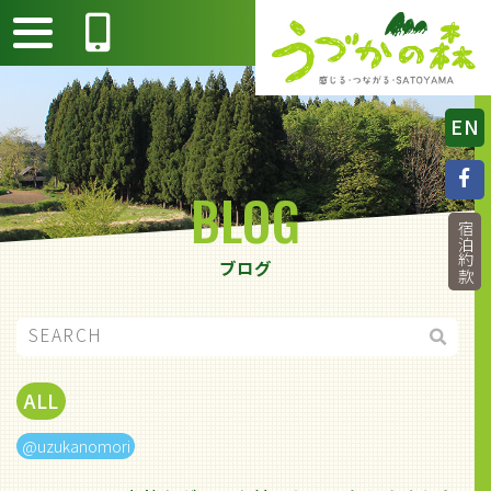
EN
BLOG
宿泊約款
ブログ
ALL
@uzukanomori