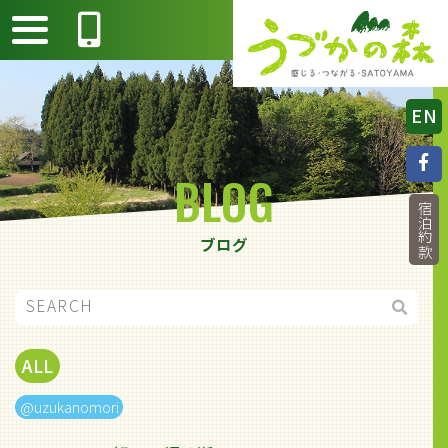
EN
BLOG
宿泊約款
ブログ
ALL
@uzukanomori